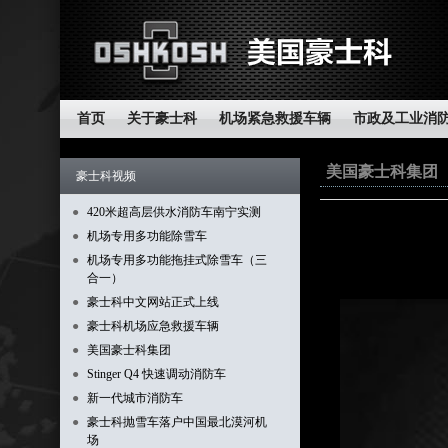
首页
关于豪士科
机场紧急救援车辆
市政及工业消
美国豪士科集团
豪士科视频
●
420米超高层供水消防车南宁实测
●
机场专用多功能除雪车
●
机场专用多功能拖挂式除雪车（三
合一）
●
豪士科中文网站正式上线
●
豪士科机场应急救援车辆
●
美国豪士科集团
●
Stinger Q4 快速调动消防车
●
新一代城市消防车
●
豪士科抛雪车落户中国最北漠河机
场