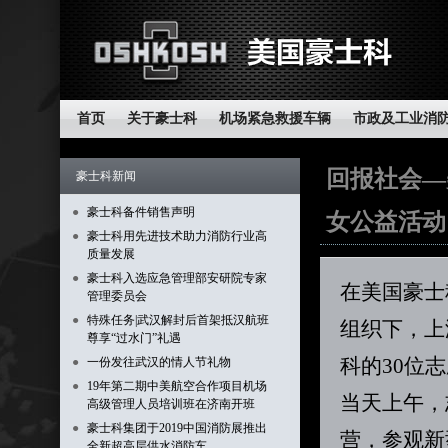
首页
关于豪士科
机场紧急救援车辆
市政及工业消
回报社会—
豪士科新闻
●
豪士科备件销售声明
女公益活动
●
豪士科用先进技术助力消防行业高
质量发展
●
豪士科入选应急管理部安研院专家
在美国豪士
管理委员会
●
特殊任务|武汉解封后首架抵汉航班
组织下，上
尊享“过水门”礼遇
科的30位
●
一份发往武汉的情人节礼物
●
19年第二期中美航空合作项目机场
当天上午，
高级管理人员培训班在济南开班
●
豪士科集团于2019中国消防展推出
营，参观新
全新超高层供水消防车