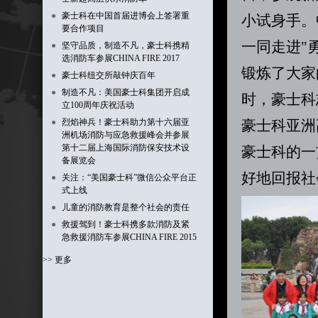
●
豪士科在中国首届进博会上签署重
小试身手。
要合作项目
一同走进"
●
坚守品质，制造不凡，豪士科携精
选消防车参展CHINA FIRE 2017
锻炼了大家
●
豪士科纽交所敲钟庆百年
●
制造不凡：美国豪士科集团开启成
时，豪士科
立100周年庆祝活动
●
烈焰神兵！豪士科助力第十六届亚
豪士科亚洲高
洲机场消防与应急救援峰会并参展
第十二届上海国际消防保安技术设
豪士科的一
备展览会
好地回报社
●
关注：“美国豪士科”微信公众平台正
式上线
●
儿童的消防教育是整个社会的责任
●
救援驾到！豪士科携多款消防及紧
急救援消防车参展CHINA FIRE 2015
>> 更多