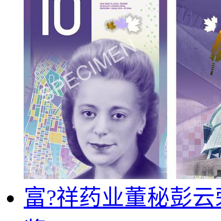
富?祥药业董秘彭云