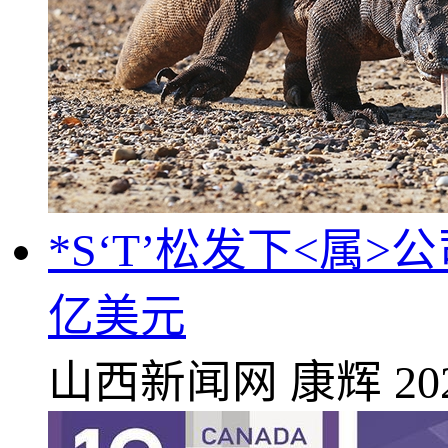
*S‘T’松发下<属
亿美元
山西新闻网
康辉
20