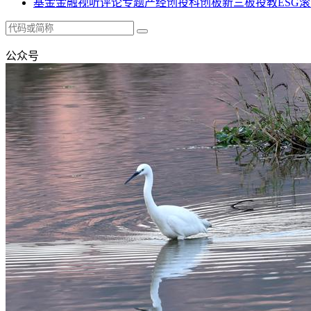
基金
金融
视听
评论
专题
产经
创投
科创板
新三板
投教
ESG
滚
公众号