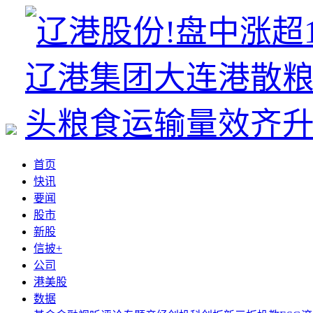
首页
快讯
要闻
股市
新股
信披+
公司
港美股
数据